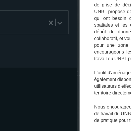
de prise de déci
UNBL propose des
qui ont besoin 
spatiales et les 
dépôt de donnée
collaboratif, et 
pour une zone d'
encourageons les
travail du UNBL p
L'outil d'aménage
également disponi
utilisateurs d'ef
territoire direct
Nous encourageon
de travail du UN
de pratique pour 