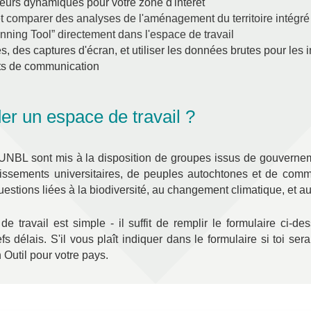
teurs dynamiques pour votre zone d'intérêt
et comparer des analyses de l'aménagement du territoire intégré 
anning Tool” directement dans l'espace de travail
s, des captures d'écran, et utiliser les données brutes pour les 
uits de communication
r un espace de travail ?
 UNBL sont mis à la disposition de groupes issus de gouverne
lissements universitaires, de peuples autochtones et de comm
uestions liées à la biodiversité, au changement climatique, et
travail est simple - il suffit de remplir le formulaire ci-d
fs délais.
S'il vous plaît
indiquer
dans
le
formulaire
si
toi
sera
n
Outil
pour
votre
pays
.