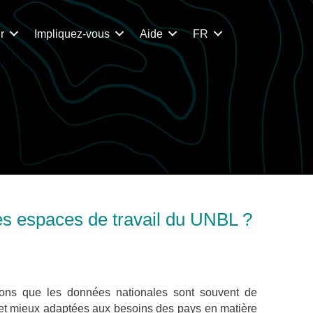
r
Impliquez-vous
Aide
FR
es espaces de travail du UNBL ?
ons que les données nationales sont souvent de
 et mieux adaptées aux besoins des pays en matière