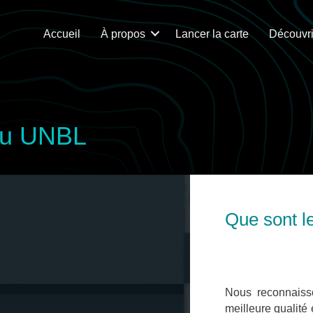
Accueil
À propos
Lancer la carte
Découvri
 du UNBL
Que sont l
Nous reconnaiss
meilleure qualité