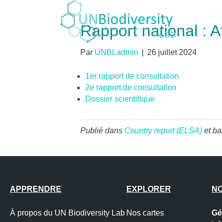
Rapport national : 
Par
UNBLadmin
|
26 juillet 2024
1er rapport de consultation
2e rapport de consultation
Dossier scientifique
Publié dans
Country report (ELSA)
et ba
APPRENDRE
EXPLORER
N
À propos du UN Biodiversity Lab
Nos cartes
Gé