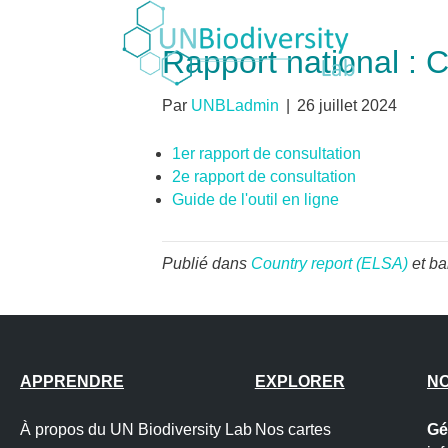
Rapport national : 
Par
UNBLadmin
|
26 juillet 2024
1er rapport de consultation
2e rapport de consultation
Guide de l'outil en ligne
Publié dans
Country report (ELSA)
et ba
APPRENDRE
EXPLORER
N
À propos du UN Biodiversity Lab
Nos cartes
Gé