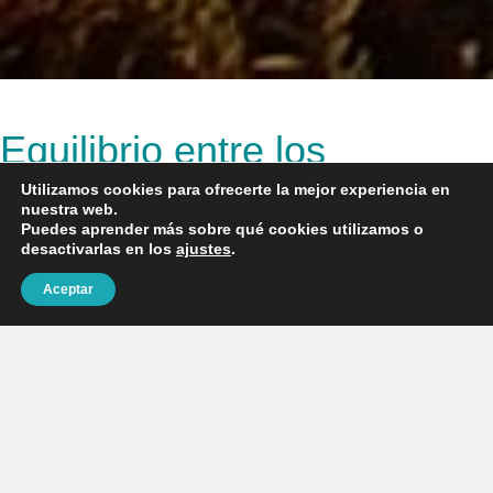
Equilibrio entre los
Utilizamos cookies para ofrecerte la mejor experiencia en
beneficios económicos y la
nuestra web.
Puedes aprender más sobre qué cookies utilizamos o
protección del medio
desactivarlas en los
ajustes
.
Aceptar
ambiente
La diversidad costera y marina de Sudáfrica tiene el potencial
de aportar hasta 177 000 millones de rands al producto interior
bruto (PIB) y crear algo más de un millón de puestos de trabajo