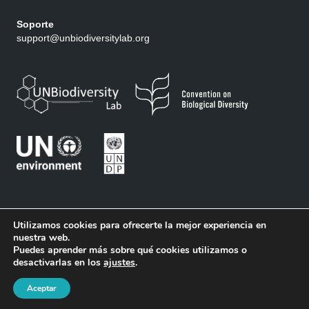
Soporte
support@unbiodiversitylab.org
Utilizamos cookies para ofrecerte la mejor experiencia en
nuestra web.
Puedes aprender más sobre qué cookies utilizamos o
desactivarlas en los
ajustes
.
Condiciones de uso
|
Política de privacidad
| Copyright 2026 © UN
Biodiversity Lab - Todos los derechos reservados
Aceptar
Suscríbase a nuestro boletín de noticias