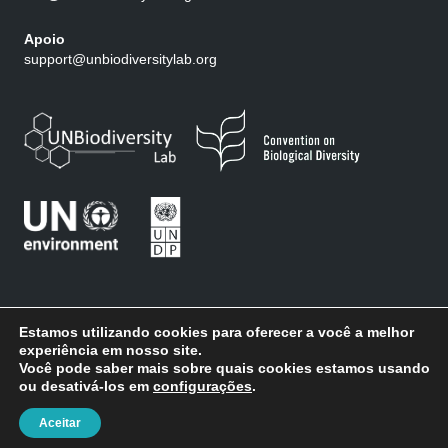
Apoio
support@unbiodiversitylab.org
Estamos utilizando cookies para oferecer a você a melhor
experiência em nosso site.
Você pode saber mais sobre quais cookies estamos usando
Termos de uso
|
Política de privacidade
| Direitos autorais 2026 ©
ou desativá-los em
configurações
.
UN Biodiversity Lab - Todos os direitos reservados
Aceitar
Assine nossa newsletter