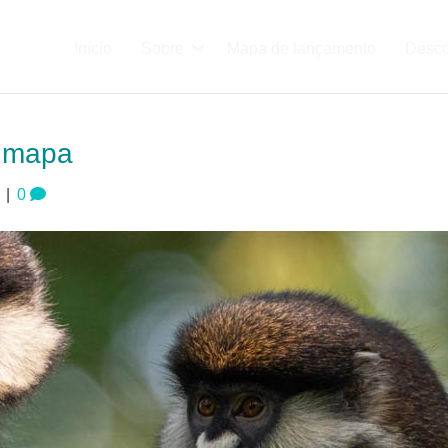
Início
Sobre
Mapa de lançamento
Desco
o mapa
|
0