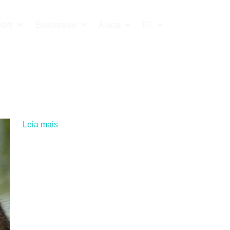
brir
Envolva-se
Ajuda
PT
Leia mais