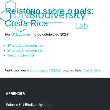
Relatório sobre o país:
Costa Rica
Por
UNBLadmin
|
8 de outubro de 2024
1º relatório de consulta
2º relatório de consulta
Resumo científico
Publicado em
Country report (ELSA)
com as tags:
Costa Rica
APRENDER
Sobre o UN Biodiversity Lab