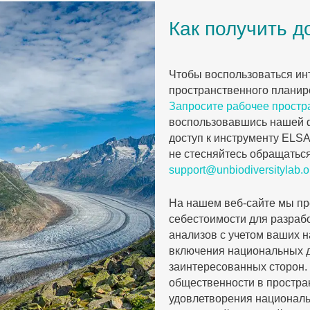
Как получить д
Чтобы воспользоваться и
пространственного планир
Запросите рабочее простра
воспользовавшись нашей фо
доступ к инструменту ELSA
не стесняйтесь обращаться
support@unbiodiversitylab.o
На нашем веб-сайте мы пр
себестоимости для разраб
анализов с учетом ваших 
включения национальных д
заинтересованных сторон.
общественности в простра
удовлетворения националь