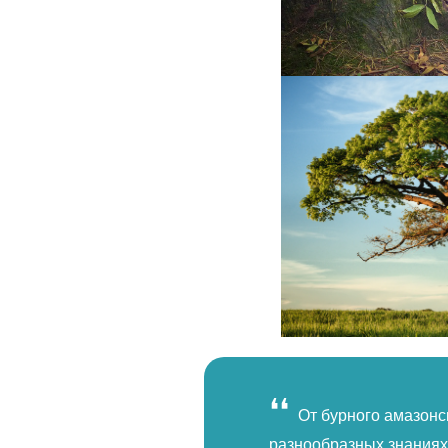
❛❛
наша карта ELSA основана на
Проект ELSA стал 
 как местные и национальные
использовано для опре