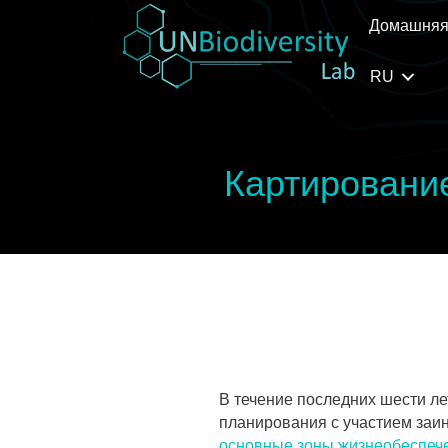
Домашняя
RU
Картировани
В течение последних шести л
планирования с участием заи
основные зоны жизнеобеспеч