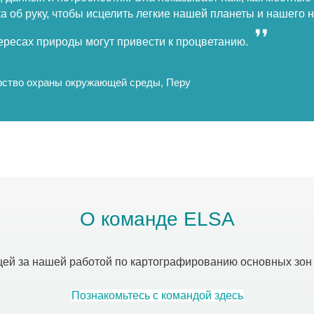
осударственного управления. Ключевым фактором успеха ст
всесторонный процесс вовлечения заинтересованных сторон
канский национальный институт биоразнообразия (SANBI), Юж
О команде ELSA
щей за нашей работой по картографированию основных зо
Познакомьтесь с командой здесь