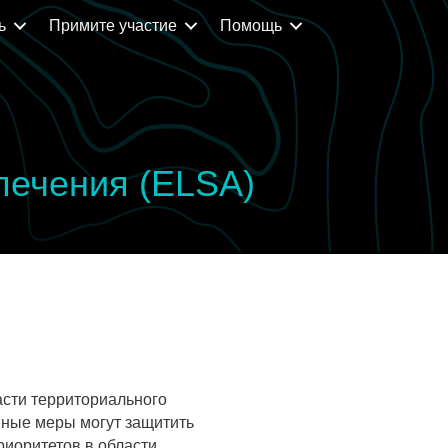
ь
Примите участие
Помощь
печения (ELSA)
асти территориального
нные меры могут защитить
иоритетов в области