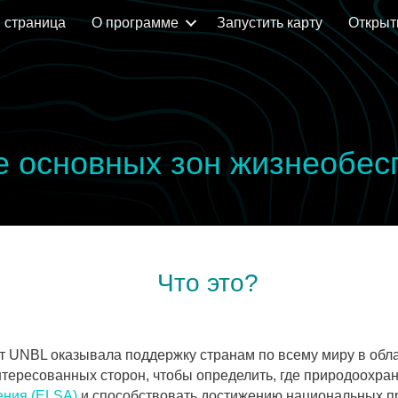
 страница
О программе
Запустить карту
Открыт
е основных зон жизнеобес
Что это?
ет UNBL оказывала поддержку странам по всему миру в обл
нтересованных сторон, чтобы определить, где природоохра
ения (ELSA)
и способствовать достижению национальных пр